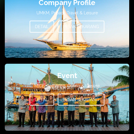
Company Profile
UMKM, Pribadi, Travel & Leisure
DETAIL
PESAN SEKARANG
Event
MICE, Gathering, Outing & Leisure
DETAIL
PESAN SEKARANG