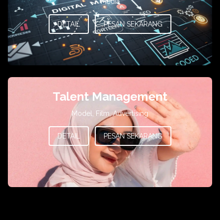
Media
DETAIL
PESAN SEKARANG
Talent Management
Model, Film, Advertising
DETAIL
PESAN SEKARANG