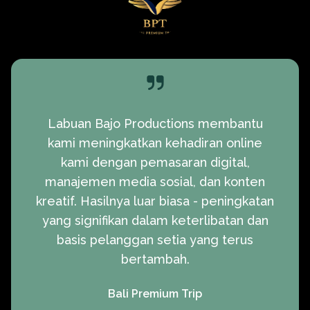
Labuan Bajo Productions membantu
kami meningkatkan kehadiran online
kami dengan pemasaran digital,
manajemen media sosial, dan konten
kreatif. Hasilnya luar biasa - peningkatan
yang signifikan dalam keterlibatan dan
basis pelanggan setia yang terus
bertambah.
Bali Premium Trip