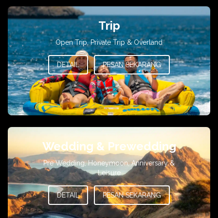
Trip
Open Trip, Private Trip & Overland
DETAIL
PESAN SEKARANG
Wedding & Prewedding
Pre Wedding, Honeymoon, Anniversary &
Leisure
DETAIL
PESAN SEKARANG