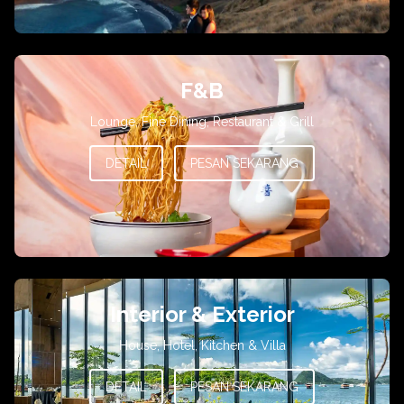
F&B
Lounge, Fine Dining, Restaurant & Grill
DETAIL
PESAN SEKARANG
Interior & Exterior
House, Hotel, Kitchen & Villa
DETAIL
PESAN SEKARANG