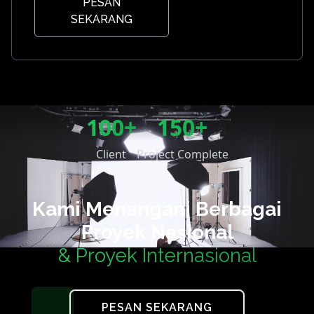
PESAN
SEKARANG
100+
150+
Client
Project Complete
Kami Menangani Berbagai
Proyek Nasional
& Proyek Internasional
PESAN SEKARANG