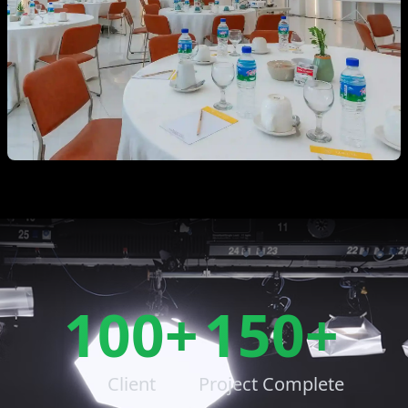
100+
150+
Client
Project Complete