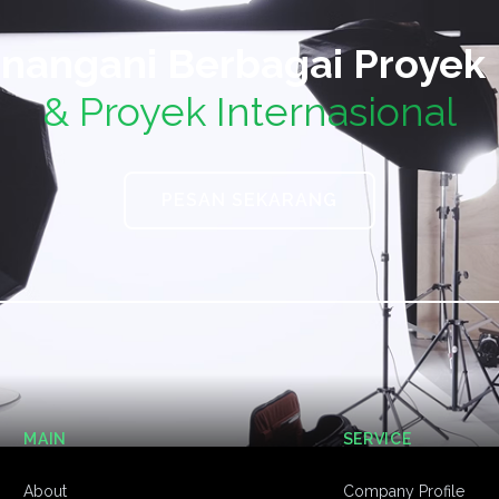
nangani Berbagai Proyek 
& Proyek Internasional
PESAN SEKARANG
MAIN
SERVICE
About
Company Profile