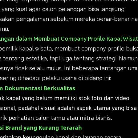
l yang kuat agar calon pelanggan bisa langsung
sakan pengalaman sebelum mereka benar-benar na
lmu.
angan dalam Membuat Company Profile Kapal Wisa
pemilik kapal wisata, membuat company profile buk
 tentang estetika, tapi juga tentang strategi. Namun
snya tidak selalu mulus. Ini beberapa tantangan u
sering dihadapi pelaku usaha di bidang ini:
m Dokumentasi Berkualitas
k kapal yang belum memiliki stok foto dan video
sional, padahal visual adalah aspek utama yang bisa
ik perhatian calon tamu atau mitra bisnis.
si Brand yang Kurang Terarah
ritakan keunggulan kapal dan layanan secara