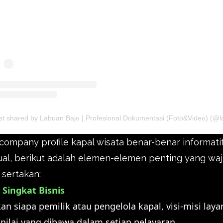
company profile kapal wisata benar-benar informati
al, berikut adalah elemen-elemen penting yang waj
sertakan:
l Singkat Bisnis
kan siapa pemilik atau pengelola kapal, visi-misi laya
 nilai yang dibawa dalam setiap pelayaran.