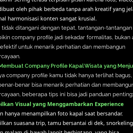
dibuat oleh pihak berbeda tanpa arah kreatif yang jel
al harmonisasi konten sangat krusial.
 tidak ditangani dengan tepat, tantangan-tantangan 
bikin company profile jadi sekadar formalitas, bukan 
efektif untuk menarik perhatian dan membangun
rcayaan.
 Membuat Company Profile Kapal Wisata yang Menju
a company profile kamu tidak hanya terlihat bagus, 
 benar-benar bisa menarik perhatian dan membangu
cayaan, beberapa tips ini bisa jadi panduan penting
ilkan Visual yang Menggambarkan Experience
n hanya menampilkan foto kapal saat bersandar.
lkan suasana trip, tamu bersantai di dek, snorkeling
 malam di bawah langit berbintang, yang bisa