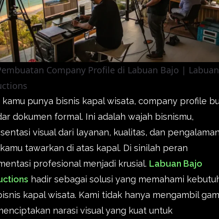
Pembuatan Company Profile di Labuan Bajo | Labuan
ctions
 kamu punya bisnis kapal wisata, company profile b
ar dokumen formal. Ini adalah wajah bisnismu,
sentasi visual dari layanan, kualitas, dan pengalama
kamu tawarkan di atas kapal. Di sinilah peran
entasi profesional menjadi krusial.
Labuan Bajo
uctions
hadir sebagai solusi yang memahami kebutu
bisnis kapal wisata. Kami tidak hanya mengambil gam
menciptakan narasi visual yang kuat untuk