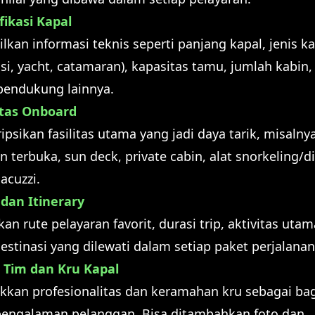
fikasi Kapal
lkan informasi teknis seperti panjang kapal, jenis k
isi, yacht, catamaran), kapasitas tamu, jumlah kabin,
 pendukung lainnya.
itas Onboard
ipsikan fasilitas utama yang jadi daya tarik, misalny
 terbuka, sun deck, private cabin, alat snorkeling/di
jacuzzi.
dan Itinerary
kan rute pelayaran favorit, durasi trip, aktivitas utam
estinasi yang dilewati dalam setiap paket perjalanan
l Tim dan Kru Kapal
kkan profesionalitas dan keramahan kru sebagai ba
pengalaman pelanggan. Bisa ditambahkan foto dan