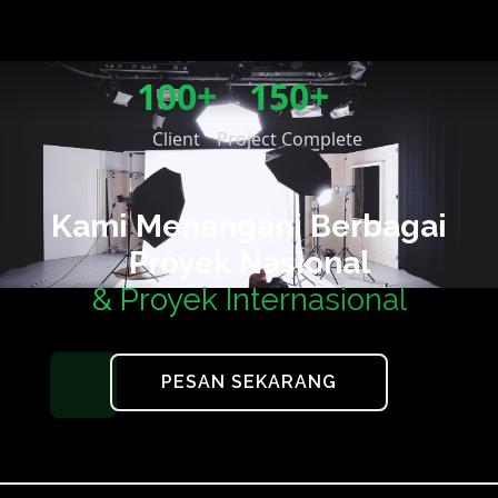
100+
150+
Client
Project Complete
Kami Menangani Berbagai
Proyek Nasional
& Proyek Internasional
PESAN SEKARANG