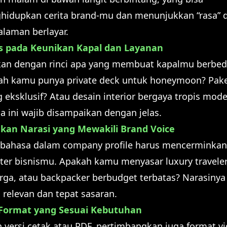
idupkan cerita brand-mu dan menunjukkan “rasa” d
laman berlayar.
s pada Keunikan Kapal dan Layanan
kan dengan rinci apa yang membuat kapalmu berbed
ah kamu punya private deck untuk honeymoon? Pak
g eksklusif? Atau desain interior bergaya tropis mod
 ini wajib disampaikan dengan jelas.
kan Narasi yang Mewakili Brand Voice
 bahasa dalam company profile harus mencerminkan
ter bisnismu. Apakah kamu menyasar luxury traveler
rga, atau backpacker berbudget terbatas? Narasinya
 relevan dan tepat sasaran.
h Format yang Sesuai Kebutuhan
n versi cetak atau PDF, pertimbangkan juga format v