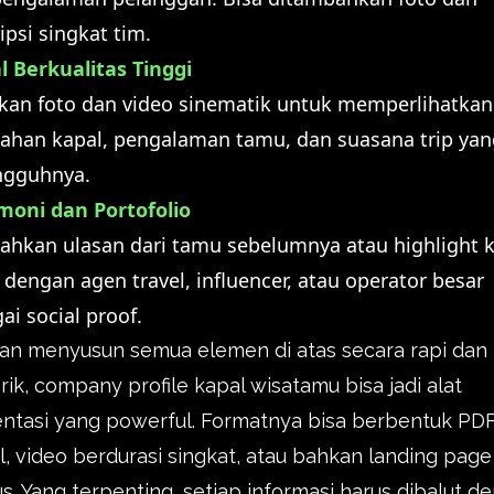
ipsi singkat tim.
l Berkualitas Tinggi
an foto dan video sinematik untuk memperlihatkan
ahan kapal, pengalaman tamu, dan suasana trip yan
ngguhnya.
moni dan Portofolio
hkan ulasan dari tamu sebelumnya atau highlight k
dengan agen travel, influencer, atau operator besar
ai social proof.
an menyusun semua elemen di atas secara rapi dan
ik, company profile kapal wisatamu bisa jadi alat
ntasi yang powerful. Formatnya bisa berbentuk PD
al, video berdurasi singkat, atau bahkan landing page
s. Yang terpenting, setiap informasi harus dibalut d