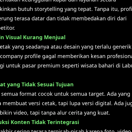
inkan butuh storytelling yang tepat. Tanpa itu, profi
rung terasa datar dan tidak membedakan diri dari
titor.
in Visual Kurang Menjual
letak yang seadanya atau desain yang terlalu generik
 company profile gagal memberikan kesan profesiona
gi untuk pasar premium seperti wisata bahari di La
at yang Tidak Sesuai Tujuan
 semua format cocok untuk semua target. Ada yang
 membuat versi cetak, tapi lupa versi digital. Ada ju
bikin video, tapi tanpa alur cerita yang kuat.
ksi Konten Tidak Terintegrasi
 akhir sering terasa terpisah-pisah karena foto, video