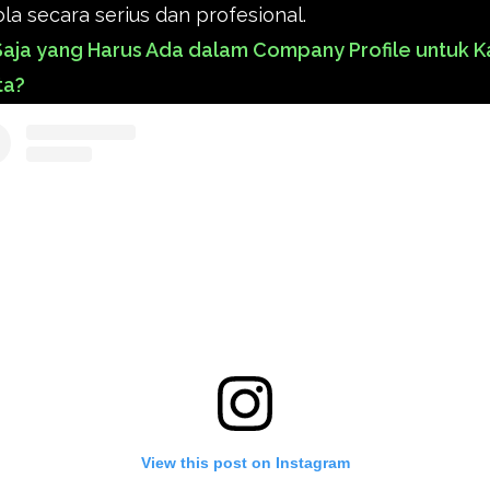
ola secara serius dan profesional.
aja yang Harus Ada dalam Company Profile untuk K
ta?
View this post on Instagram