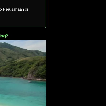
p Perusahaan di
!
ing?