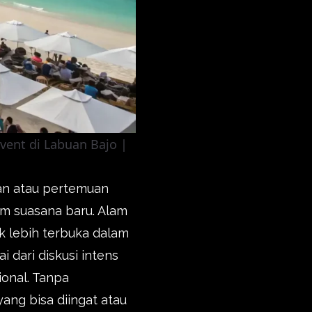
ent di Labuan Bajo |
an atau pertemuan
am suasana baru. Alam
k lebih terbuka dalam
 dari diskusi intens
ional. Tanpa
ang bisa diingat atau