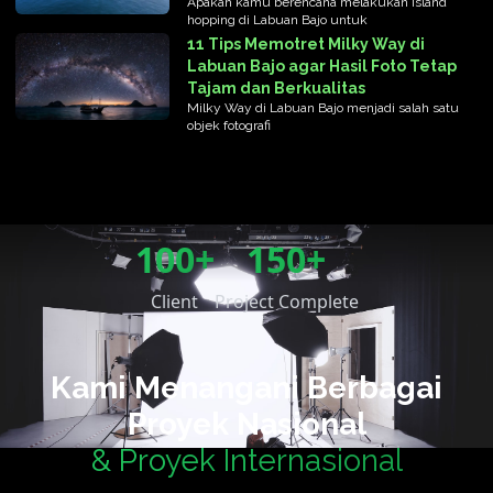
Apakah kamu berencana melakukan island
hopping di Labuan Bajo untuk
11 Tips Memotret Milky Way di
Labuan Bajo agar Hasil Foto Tetap
Tajam dan Berkualitas
Milky Way di Labuan Bajo menjadi salah satu
objek fotografi
100+
150+
Client
Project Complete
Kami Menangani Berbagai
Proyek Nasional
& Proyek Internasional