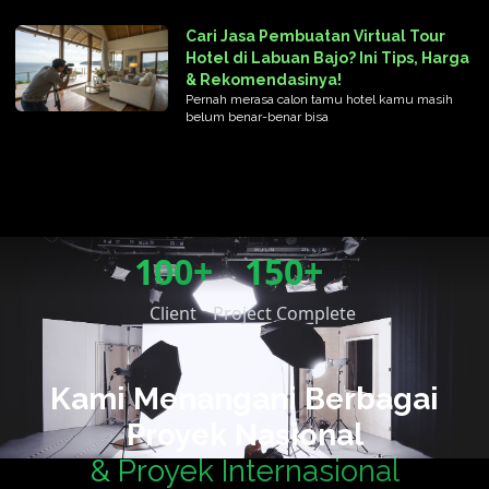
Cari Jasa Pembuatan Virtual Tour
Hotel di Labuan Bajo? Ini Tips, Harga
& Rekomendasinya!
Pernah merasa calon tamu hotel kamu masih
belum benar-benar bisa
100+
150+
Client
Project Complete
Kami Menangani Berbagai
Proyek Nasional
& Proyek Internasional