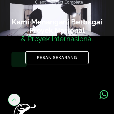
Client
Project Complete
Kami Menangani Berbagai
Proyek Nasional
& Proyek Internasional
PESAN SEKARANG