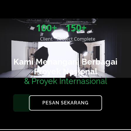
100+
150+
Client
Project Complete
Kami Menangani Berbagai
Proyek Nasional
& Proyek Internasional
PESAN SEKARANG