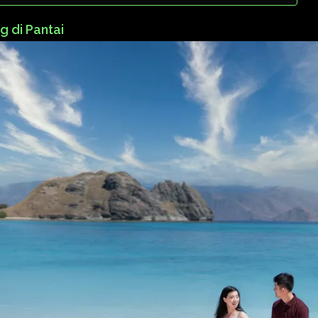
g di Pantai