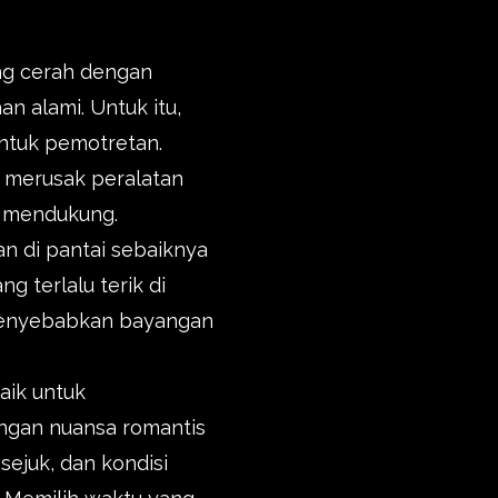
ng cerah dengan
 alami. Untuk itu,
ntuk pemotretan.
 merusak peralatan
g mendukung.
an di pantai sebaiknya
g terlalu terik di
 menyebabkan bayangan
baik untuk
ngan nuansa romantis
sejuk, dan kondisi