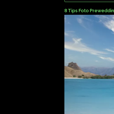
8 Tips Foto Preweddin