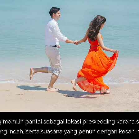
memilih pantai sebagai lokasi prewedding karena s
g indah, serta suasana yang penuh dengan kesan h