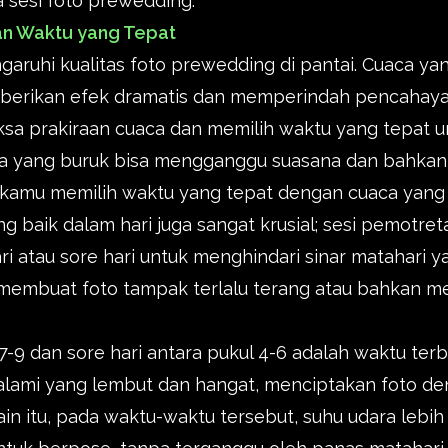
sesi foto prewedding.
dan Waktu yang Tepat
ruhi kualitas foto prewedding di pantai. Cuaca ya
berikan efek dramatis dan memperindah pencahayaan
sa prakiraan cuaca dan memilih waktu yang tepat u
ca yang buruk bisa mengganggu suasana dan bahkan
kan kamu memilih waktu yang tepat dengan cuaca yan
baik dalam hari juga sangat krusial; sesi pemotret
i atau sore hari untuk menghindari sinar matahari yan
a membuat foto tampak terlalu terang atau bahkan
l 7-9 dan sore hari antara pukul 4-6 adalah waktu ter
lami yang lembut dan hangat, menciptakan foto de
ain itu, pada waktu-waktu tersebut, suhu udara lebih 