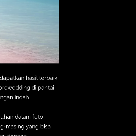
apatkan hasil terbaik,
prewedding di pantai
ngan indah.
ruhan dalam foto
g-masing yang bisa