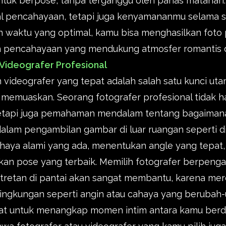
ntuk berpose, tanpa terganggu oleh panas matahari
l pencahayaan, tetapi juga kenyamananmu selama s
waktu yang optimal, kamu bisa menghasilkan foto
n pencahayaan yang mendukung atmosfer romantis 
n Videografer Profesional
n videografer yang tepat adalah salah satu kunci u
memuaskan. Seorang fotografer profesional tidak h
 tetapi juga pemahaman mendalam tentang bagaim
dalam pengambilan gambar di luar ruangan seperti di
haya alami yang ada, menentukan angle yang tepat
an pose yang terbaik. Memilih fotografer berpeng
tretan di pantai akan sangat membantu, karena me
ingkungan seperti angin atau cahaya yang berubah-
at untuk menangkap momen intim antara kamu berd