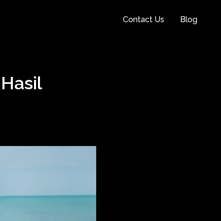
Contact Us
Blog
 Hasil