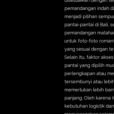
disesuaikan dengan te
pemandangan indah da
menjadi pilihan sempur
pantai-pantai di Bali,
pemandangan matahari
untuk foto-foto roman
yang sesuai dengan te
Selain itu, faktor aks
pantai yang dipilih m
perlengkapan atau mel
tersembunyi atau lebi
memerlukan lebih bany
panjang. Oleh karena i
kebutuhan logistik d