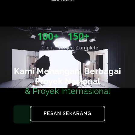
100+
150+
Client
Project Complete
Kami Menangani Berbagai
Proyek Nasional
& Proyek Internasional
PESAN SEKARANG