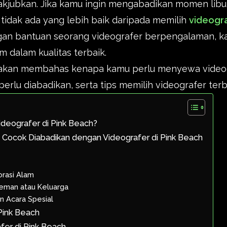
kjubkan. Jika kamu ingin mengabadikan momen libu
 tidak ada yang lebih baik daripada memilih
videogra
gan bantuan seorang videografer berpengalaman, ka
 dalam kualitas terbaik.
mi akan membahas kenapa kamu perlu menyewa videog
rlu diabadikan, serta tips memilih videografer terb
s
deografer di Pink Beach?
cok Diabadikan dengan Videografer di Pink Beach
orasi Alam
man atau Keluarga
n Acara Spesial
Pink Beach
fer di Pink Beach