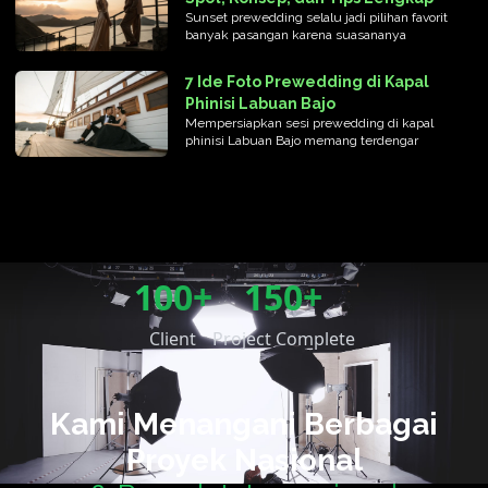
Sunset prewedding selalu jadi pilihan favorit
banyak pasangan karena suasananya
7 Ide Foto Prewedding di Kapal
Phinisi Labuan Bajo
Mempersiapkan sesi prewedding di kapal
phinisi Labuan Bajo memang terdengar
100+
150+
Client
Project Complete
Kami Menangani Berbagai
Proyek Nasional