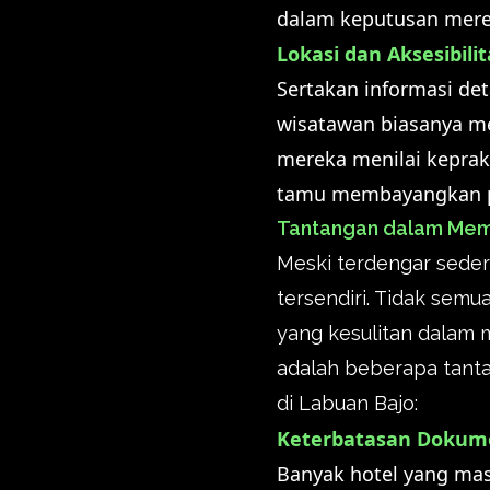
dalam keputusan merek
Lokasi dan Aksesibilit
Sertakan informasi deta
wisatawan biasanya me
mereka menilai keprak
tamu membayangkan p
Tantangan dalam Memb
Meski terdengar seder
tersendiri. Tidak sem
yang kesulitan dalam m
adalah beberapa tant
di Labuan Bajo:
Keterbatasan Dokume
Banyak hotel yang mas