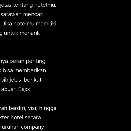
elas tentang hotelmu.
wisatawan mencari
. Jika hotelmu memiliki
ng untuk menarik
unya peran penting
us bisa memberikan
h jelas, berikut
Labuan Bajo:
h berdiri, visi, hingga
ter hotel secara
seluruhan company