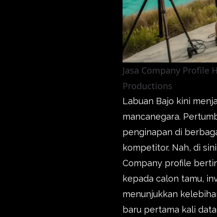
Jasa Company Profile 
Productions
Labuan Bajo kini menj
mancanegara. Pertumbu
penginapan di berbagai
kompetitor. Nah, di sin
Company profile bert
kepada calon tamu, inv
menunjukkan kelebihan 
baru pertama kali da