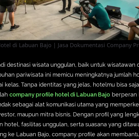
Hotel di Labuan Bajo | Jasa Dokumentasi Company Pr
adi destinasi wisata unggulan, baik untuk wisatawa
han pariwisata ini memicu meningkatnya jumlah hot
 kelas. Tanpa identitas yang jelas, hotelmu bisa saj
ilah
company profile hotel di Labuan Bajo
berperan 
indak sebagai alat komunikasi utama yang memperk
estor, maupun mitra bisnis. Dengan profil yang leng
hotel, fasilitas unggulan, serta suasana yang ditaw
tang ke Labuan Bajo, company profile akan memban