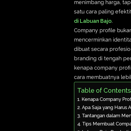
menimbang harga, tapi 
satu cara paling efekt
di Labuan Bajo
.
Company profile bukan
mencerminkan identitas
dibuat secara profesi
branding di tengah pe
kenapa company profil
cara membuatnya lebi
Table of Content
Kenapa Company Profil
Apa Saja yang Harus 
Tantangan dalam Mem
Tips Membuat Compan