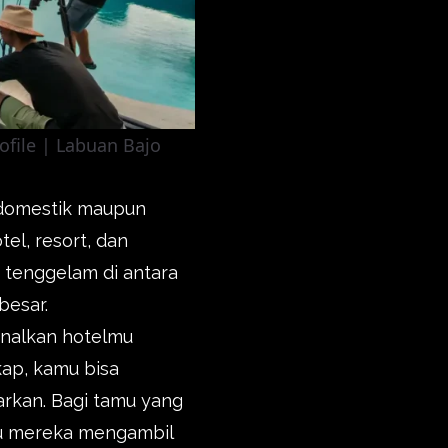
ofile | Labuan Bajo
n domestik maupun
el, resort, dan
a tenggelam di antara
besar.
enalkan hotelmu
kap, kamu bisa
arkan. Bagi tamu yang
tu mereka mengambil